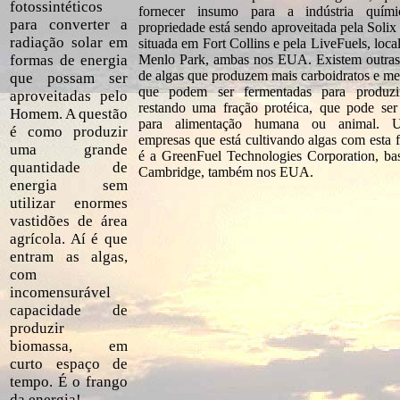
fotossintéticos
fornecer insumo para a indústria quími
para converter a
propriedade está sendo aproveitada pela Solix 
radiação solar em
situada em Fort Collins e pela LiveFuels, loca
formas de energia
Menlo Park, ambas nos EUA. Existem outras
de algas que produzem mais carboidratos e me
que possam ser
que podem ser fermentadas para produzir
aproveitadas pelo
restando uma fração protéica, que pode ser 
Homem. A questão
para alimentação humana ou animal. 
é como produzir
empresas que está cultivando algas com esta f
uma grande
é a GreenFuel Technologies Corporation, b
quantidade de
Cambridge, também nos EUA.
energia sem
utilizar enormes
vastidões de área
agrícola. Aí é que
entram as algas,
com
incomensurável
capacidade de
produzir
biomassa, em
curto espaço de
tempo. É o frango
da energia!