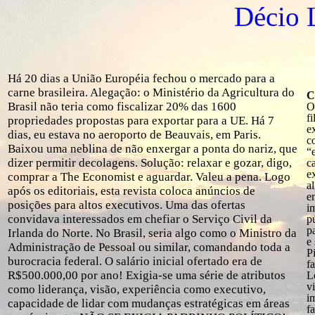
Décio 
Há 20 dias a União Européia fechou o mercado para a
carne brasileira. Alegação: o Ministério da Agricultura do
C
Brasil não teria como fiscalizar 20% das 1600
O
f
propriedades propostas para exportar para a UE. Há 7
e
dias, eu estava no aeroporto de Beauvais, em Paris.
c
Baixou uma neblina de não enxergar a ponta do nariz, que
“
dizer permitir decolagens. Solução: relaxar e gozar, digo,
c
e
comprar a The Economist e aguardar. Valeu a pena. Logo
a
após os editoriais, esta revista coloca anúncios de
e
posições para altos executivos. Uma das ofertas
i
convidava interessados em chefiar o Serviço Civil da
p
p
Irlanda do Norte. No Brasil, seria algo como o Ministro da
e
Administração de Pessoal ou similar, comandando toda a
P
burocracia federal. O salário inicial ofertado era de
f
R$500.000,00 por ano! Exigia-se uma série de atributos
L
v
como liderança, visão, experiência como executivo,
i
capacidade de lidar com mudanças estratégicas em áreas
f