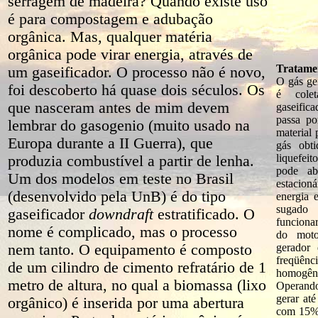
serragem de madeira? Quando existe uso
é para compostagem e adubação
orgânica. Mas, qualquer matéria
orgânica pode virar energia, através de
Tratame
um gaseificador. O processo não é novo,
O gás ge
foi descoberto há quase dois séculos. Os
é cole
que nasceram antes de mim devem
gaseific
passa po
lembrar do gasogenio (muito usado na
material 
Europa durante a II Guerra), que
gás obti
liquefeit
produzia combustível a partir de lenha.
pode ab
Um dos modelos em teste no Brasil
estacion
(desenvolvido pela UnB) é do tipo
energia 
sugado
gaseificador
downdraft
estratificado. O
funciona
nome é complicado, mas o processo
do moto
nem tanto. O equipamento é composto
gerador 
freqüênc
de um cilindro de cimento refratário de 1
homogêne
metro de altura, no qual a biomassa (lixo
Operando
gerar at
orgânico) é inserida por uma abertura
com 15% 