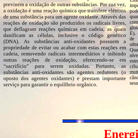
previnem a oxidação de outras substâncias. Por sua vez,
imp
a oxidação é uma reação química que transfere elétrons
pod
de uma substância para um agente oxidante. Através das
qua
com
reações de oxidação são produzidos os radicais livres,
glu
que deflagram reações químicas em cadeia, as quais
E),
danificam as células, inclusive o código genético
de 
(DNA). As substâncias anti-oxidantes possuem a
ult
propriedade de evitar ou acabar com estas reações em
Qua
cadeia, removendo radicais intermediários e inibindo
nív
outras reações de oxidação, oferecendo-se em
estr
“sacrifício” para serem oxidadas. Portanto, as
cél
substâncias anti-oxidantes são agentes redutores (o
mui
cân
oposto dos agentes oxidantes) e prestam importante
neur
serviço para garantir o equilíbrio orgânico.
Energi