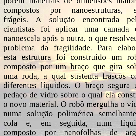
porém materiais de dimensões maior
compostos por nanoestruturas, 
frágeis. A solução encontrada pe
cientistas foi aplicar uma camada
nanoescala após a outra, o que resolve
problema da fragilidade. Para elabo
esta estrutura foi construído um ro
composto por um braço que gira so
uma roda, a qual sustenta frascos 
diferentes líquidos. O braço segura
pedaço de vidro sobre o qual ela const
o novo material. O robô mergulha o vi
numa solução polimérica semelhant
cola e, em seguida, num líqui
composto por nanofolhas de arg