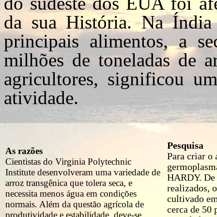
do sudeste dos EUA foi af
da sua História. Na Índia
principais alimentos, a s
milhões de toneladas de a
agricultores, significou 
atividade.
Pesquisa
As razões
Para criar o
Cientistas do Virginia Polytechnic
germoplasma
Institute desenvolveram uma variedade de
HARDY. De a
arroz transgênica que tolera seca, e
realizados, 
necessita menos água em condições
cultivado em
normais. Além da questão agrícola de
cerca de 50 
produtividade e estabilidade, deve-se