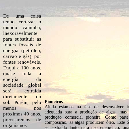
De uma coisa
tenho certeza: o
mundo caminha,
inexoravelmente,
para substituir as
fontes fósseis de
energia (petróleo,
carvão e gás), por
fontes renováveis.
Daqui a 100 anos,
quase toda a
energia da
sociedade global
será extraída
diretamente do
Pioneiros
sol. Porém, pelo
Ainda estamos na fase de desenvolver te
menos nos
adequada para a produção de algas, mas j
próximos 40 anos,
produção comercial pioneira. Como part
precisaremos de
composição, as algas produzem óleo. Este 
organismos
ser extraído tanto para uso energético, qu