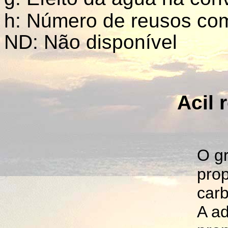
h: Número de reusos co
ND: Não disponível
Acil 
O gr
pro
carb
A ad