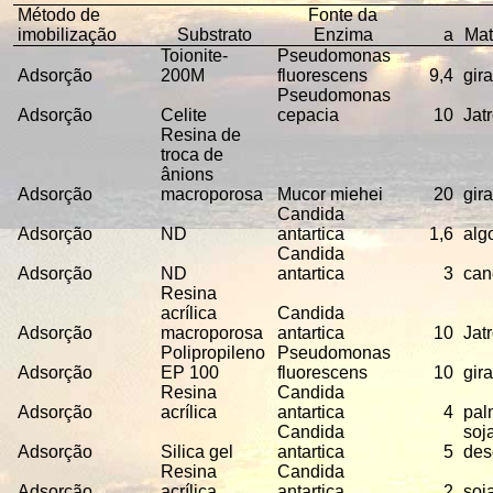
Método de
Fonte da
imobilização
Substrato
Enzima
a
Mat
Toionite-
Pseudomonas
Adsorção
200M
fluorescens
9,4
gir
Pseudomonas
Adsorção
Celite
cepacia
10
Jat
Resina de
troca de
ânions
Adsorção
macroporosa
Mucor miehei
20
gir
Candida
Adsorção
ND
antartica
1,6
alg
Candida
Adsorção
ND
antartica
3
can
Resina
acrílica
Candida
Adsorção
macroporosa
antartica
10
Jat
Polipropileno
Pseudomonas
Adsorção
EP 100
fluorescens
10
gir
Resina
Candida
Adsorção
acrílica
antartica
4
pal
Candida
soj
Adsorção
Silica gel
antartica
5
des
Resina
Candida
Adsorção
acrílica
antartica
2
soj