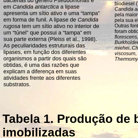
bactérias do gênero
Pseudomonas
e
biodiesel (
em
Candida antarctica
a lipase
Candida an
apresenta um sítio ativo e uma “tampa”
pela maior
em forma de funil. A lipase de
Candida
pela sua e
rugosa
tem um sítio ativo no interior de
Outras fon
foram obt
um “túnel” que possui a “tampa” em
florescens
sua parte externa (Pleiss et al., 1998).
Burkholder
As peculiaridades estruturais das
miehei
,
Ch
lipases, em função dos diferentes
viscosum
,
organismos a partir dos quais são
Thermomyc
obtidas, é uma das razões que
explicam a diferença em suas
atividades frente aos diferentes
substratos.
Tabela 1. Produção de 
imobilizadas