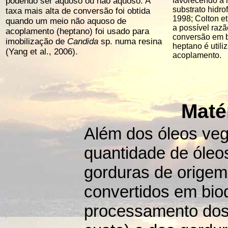
podendo ser aquoso ou não aquoso. A
favorecendo a 
substrato hidro
taxa mais alta de conversão foi obtida
1998; Colton et
quando um meio não aquoso de
a possível raz
acoplamento (heptano) foi usado para
conversão em b
imobilização de
Candida
sp. numa resina
heptano é util
(Yang et al., 2006).
acoplamento.
Maté
Além dos óleos ve
quantidade de óleos
gorduras de origem
convertidos em bio
processamento dos ó