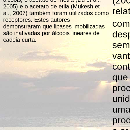
(200
2005) e o acetato de etila (Mukesh et
rel
al., 2007) também foram utilizados como
receptores. Estes autores
com
demonstraram que lipases imobilizadas
desp
são inativadas por álcoois lineares de
cadeia curta.
sem 
vant
cont
que
proc
uni
uma
prod