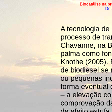
Biocatálise na pr
Déc
A tecnologia de 
processo de tra
Chavanne, na Bé
palma como font
Knothe (2005). 
de biodiesel se
ou pequenas in
forma eventual e
– a elevação co
comprovação da
de efeito estuf