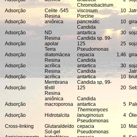
Chromobactrium
Adsorção
Celite -545
viscosum
10
Jat
Resina
Porcine
Adsorção
aniônica
pancreatic
10
gir
Candida
Adsorção
ND
antartica
30
soj
Resina
Candida sp. 99-
Adsorção
apolar
125
25
soj
Terra
Pseudomonas
Adsorção
diatomácea
cepacia
1,46
gir
Resina
Candida
Adsorção
acrílica
antartica
30
soj
Resina
Candida
Jat
Adsorção
acrílica
antartica
10
bru
Membrana
Candida sp, 99
-
Adsorção
têxtil
125
20
Se
Resina
aniônica
Candida
Adsorção
macroporosa
antartica
5
Pa
Thermomyces
Adsorção
Hidrotalcita
lanuginosus
4
Óle
Pseudomonas
Cross-Iinking
Glutaraldeído
cepacia
10
Ma
Sol-gel
Pseudomonas