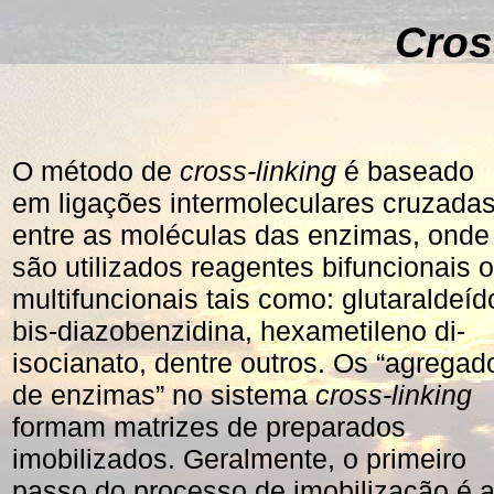
Cros
O método de
cross-linking
é baseado
em ligações intermoleculares cruzada
entre as moléculas das enzimas, onde
são utilizados reagentes bifuncionais 
multifuncionais tais como: glutaraldeíd
bis-diazobenzidina, hexametileno di-
isocianato, dentre outros. Os “agregad
de enzimas” no sistema
cross-linking
formam matrizes de preparados
imobilizados. Geralmente, o primeiro
passo do processo de imobilização é 