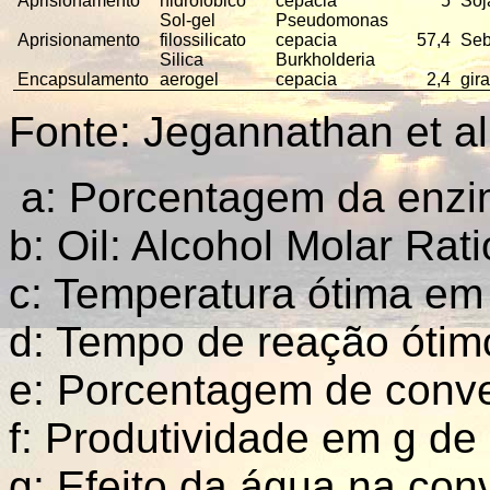
Aprisionamento
hidrofóbico
cepacia
5
Soj
Sol-gel
Pseudomonas
Aprisionamento
filossilicato
cepacia
57,4
Seb
Silica
Burkholderia
Encapsulamento
aerogel
cepacia
2,4
gir
Fonte: Jegannathan et al
a: Porcentagem da enzim
b: Oil: Alcohol Molar Rati
c: Temperatura ótima em
d: Tempo de reação ótimo
e: Porcentagem de conv
f: Produtividade em g de 
g: Efeito da água na con