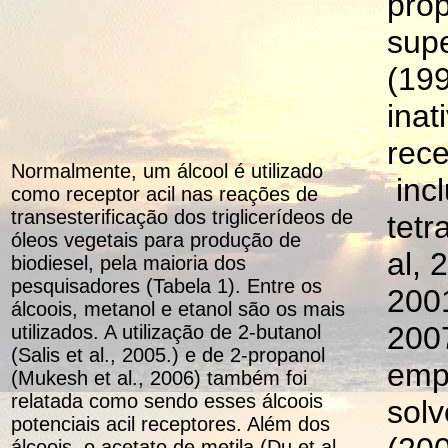
pro
supe
(199
inat
rece
Normalmente, um álcool é utilizado
incl
como receptor acil nas reações de
transesterificação dos triglicerídeos de
tetr
óleos vegetais para produção de
al, 
biodiesel, pela maioria dos
pesquisadores (Tabela 1). Entre os
2001
álcoois, metanol e etanol são os mais
2007
utilizados. A utilização de 2-butanol
(Salis et al., 2005.) e de 2-propanol
emp
(Mukesh et al., 2006) também foi
relatada como sendo esses álcoois
solv
potenciais acil receptores. Além dos
álcoois, o acetato de metila (Du et al.,